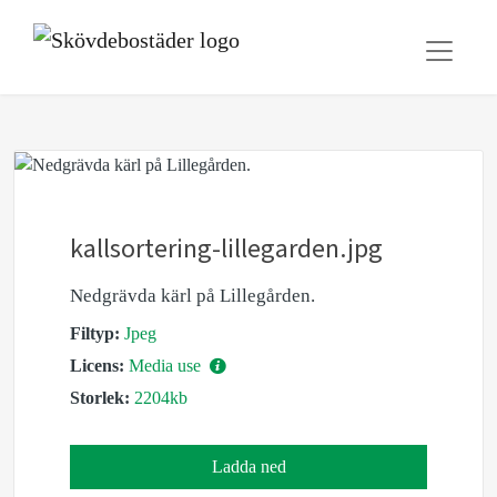
kallsortering-lillegarden.jpg
Nedgrävda kärl på Lillegården.
Filtyp:
Jpeg
Licens:
Media use
Storlek:
2204kb
Ladda ned