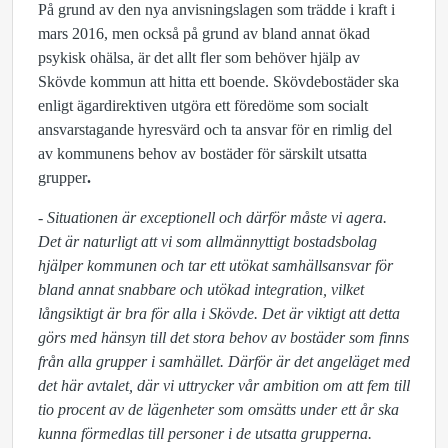
På grund av den nya anvisningslagen som trädde i kraft i
mars 2016, men också på grund av bland annat ökad
psykisk ohälsa, är det allt fler som behöver hjälp av
Skövde kommun att hitta ett boende. Skövdebostäder ska
enligt ägardirektiven utgöra ett föredöme som socialt
ansvarstagande hyresvärd och ta ansvar för en rimlig del
av kommunens behov av bostäder för särskilt utsatta
grupper
.
- Situationen är exceptionell och därför måste vi agera.
Det är naturligt att vi som allmännyttigt bostadsbolag
hjälper kommunen och tar ett utökat samhällsansvar för
bland annat snabbare och utökad integration, vilket
långsiktigt är bra för alla i Skövde. Det är viktigt att detta
görs med hänsyn till det stora behov av bostäder som finns
från alla grupper i samhället. Därför är det angeläget med
det här avtalet, där vi uttrycker vår ambition om att fem till
tio procent av de lägenheter som omsätts under ett år ska
kunna förmedlas till personer i de utsatta grupperna.