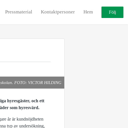
Pressmaterial
Kontaktpersoner
Hem
Följ
mla skolan. FOTO: VICTOR HILDING
iga hyresgäster
, och ett
täder
som hyresvärd
.
gare år är kundnöjdheten
na typ av undersökning
,