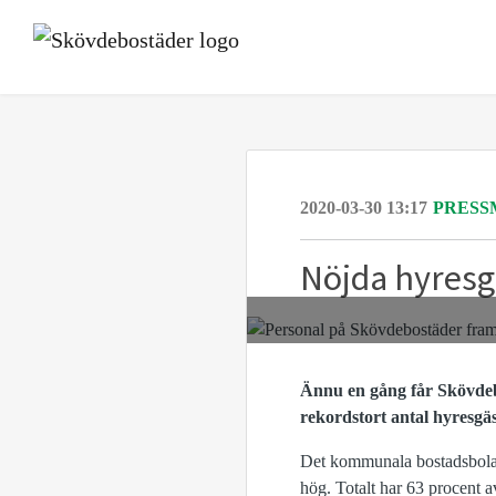
2020-03-30 13:17
PRESS
Nöjda hyresg
Än
nu en
gång får Skövdeb
rekordstort antal hyresgäs
Det kommunala bostadsbolage
hög. Totalt har
63
procent a