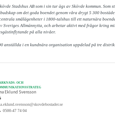
kövde Stadshus AB som i sin tur ägs av Skövde kommun. Som sta
 budskap om det goda boendet genom våra drygt 5 300 bostäder
 centrala smålägenheter i 1800-talshus till ett naturnära boende
v Sveriges Allmännytta, och arbetar aktivt med frågor kring mil
sgästinflytande på alla nivåer.

0 anställda i en kundnära organisation uppdelad på tre distrikt
ARKNADS- OCH
OMMUNIKATIONSSTRATEG
ina Eklund Svensson
na.eklund.svensson@skovdebostader.se
0500-47 74 04