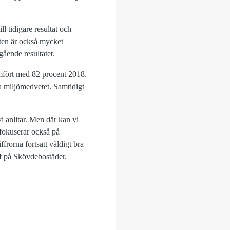
till tidigare
resultat
och
ten är
också mycket
ående resultatet.
mfört med 82 procent 2018.
ra miljömedvetet.
Samtidigt
i anlitar. Men där kan vi
fokuserar också på
iffrorna fortsatt väldigt bra
f på S
k
övdebostäder.