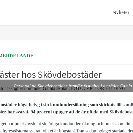
Nyheter
MEDDELANDE
äster hos Skövdebostäder
Personal på Skövdebostäder framför fastighet i området Ga
ostäder höga betyg i sin kundundersökning som skickats till samtl
ter har svarat
. 94
procent
uppger att de är nöjda med Skövdebos
t har precis avslutat sin årliga kundundersökning och precis som tidi
v hyresgästerna svarat
, vilket är högsta siffran sedan bolaget startade
den