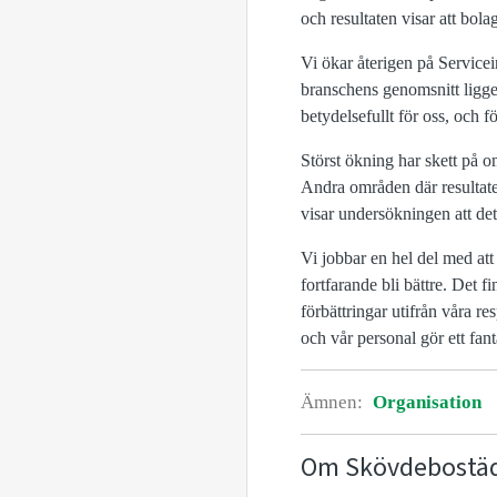
och resultaten visar att bola
Vi
ökar återigen på Servic
branschens genomsnitt ligger
betydelsefullt
för oss, och fö
Störst ökning
har skett på o
Andra områden
där resultat
visar undersökningen att de
Vi jobbar en hel del med att
fortfarande bli bättre. Det fi
förbättringar utifrån våra re
och vår personal gör ett fan
Ämnen:
Organisation
Om Skövdebostä