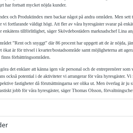
get har fortsatt mycket nöjda kunder.
eindex och Produktindex men
backar någo
t
på
andra
områden
.
M
en sett 
 vi fortfarande väldigt högt. Att
fler
av våra hyresgäster svarar på enkä
r enkätens tillförlitlighet,
s
äger Skövdebostäders marknadschef Lina ang
mrådet
”Rent och snyggt” där 86 procent har uppgett att de
är nöjda
, jä
et ökat
är för trivsel i kvarter/bostadsområde samt möjligheterna att age
t finns förbättringsområden
.
 göra det enklare att känna igen vår personal och de entreprenörer som v
nns
o
c
kså potential i de aktiviteter vi arrangerar för våra hyresgäster.
Vi 
spektive fastigheter då förutsättningarna ser olika ut.
Men överla
g
är ju s
tastiskt jobb för våra hyresgäster, säger Thom
a
s Olsson, förvaltningsche
der