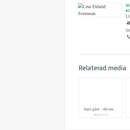
M
K
L
li
Relaterad media
Aspö gård – där man som besökare kunde vara utomhus och hålla social distans – var extra populär i år. Foto: Mikael Ljungström/Scandphoto
MEDIA USE