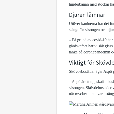
hinderbanan med stockar har
Djuren lämnar
Utöver kaninerna har det fun
stängt för säsongen och dju
– På grund av covid-19 har 
gårdskaféet har vi sålt glass
tanke på coronapandemin och
Viktigt för Skövd
Skövdebostäder äger Aspö g
– Aspö är ett uppskattat bes
säsongen. Skövdebostäder vill
när mycket annat varit stäng