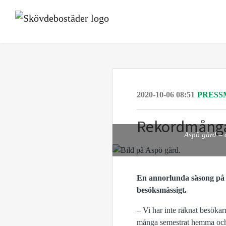
2020-10-06 08:51
PRESS
Rekordmånga
Aspö gård – 
En annorlunda säsong på A
besöksmässigt.
– Vi har inte räknat besökar
många semestrat hemma och a