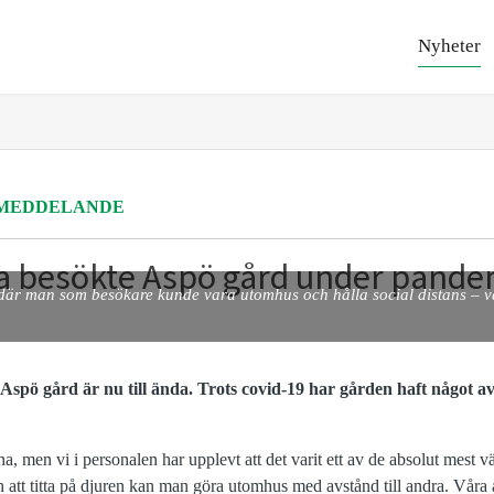
Nyheter
MEDDELANDE
 besökte Aspö gård under pande
där man som besökare kunde vara utomhus och hålla social distans – va
spö gård är nu till ända. Trots covid-19 har gården haft något a
na, men vi i personalen har upplevt att det varit ett av de absolut mest v
tt titta på djuren kan man göra utomhus med avstånd till andra. Våra 