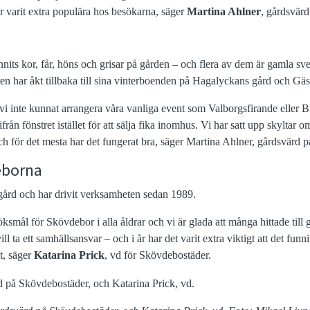
 varit extra populära hos besökarna, säger
Martina Ahlner
, gårdsvär
nits kor, får, höns och grisar på gården – och flera av dem är gamla sv
ren har åkt tillbaka till sina vinterboenden på Hagalyckans gård och Gä
vi inte kunnat arrangera våra vanliga event som Valborgsfirande eller 
 ifrån fönstret istället för att sälja fika inomhus. Vi har satt upp skyltar
 för det mesta har det fungerat bra, säger Martina Ahlner, gårdsvärd 
eborna
ård och har drivit verksamheten sedan 1989.
öksmål för Skövdebor i alla åldrar och vi är glada att många hittade till
 ta ett samhällsansvar – och i år har det varit extra viktigt att det funni
t, säger
Katarina Prick
, vd för Skövdebostäder.