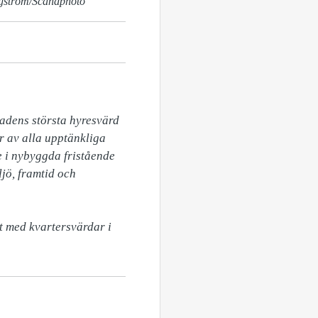
ngström/Scandphoto
dens största hyresvärd 
 av alla upptänkliga 
 i nybyggda fristående 
jö, framtid och 
 med kvartersvärdar i 