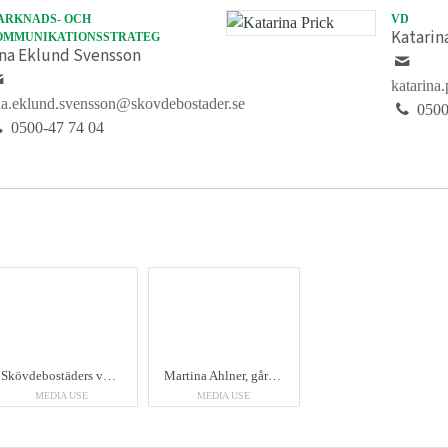
ARKNADS- OCH
VD
Katarin
OMMUNIKATIONSSTRATEG
ina Eklund Svensson
katarina
na.eklund.svensson@skovdebostader.se
0500
0500-47 74 04
Skövdebostäders vd Katarina Prick. Foto: Mikael Ljungström/Scandphoto
Martina Ahlner, gårdsvärd på Skövdebostäder. Foto: Mikael Ljungström/Scandphoto
MEDIA USE
MEDIA USE