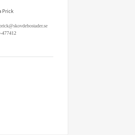
a Prick
.prick@skovdebostader.se
-477412