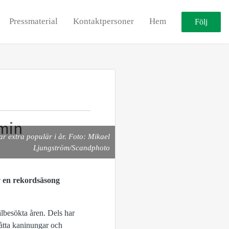
Pressmaterial
Kontaktpersoner
Hem
Följ
min
r extra populär i år. Foto: Mikael
Ljungström/Scandphoto
v en rekordsäsong
älbesökta åren. Dels har
åtta kaninungar och