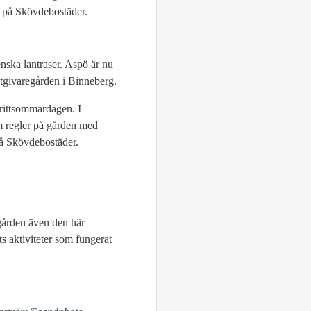
d på Skövdebostäder.
enska lantraser. Aspö är nu
stgivaregården i Binneberg.
Brittsommardagen. I
 om regler på gården med
på Skövdebostäder.
 gården även den här
ts aktiviteter som fungerat