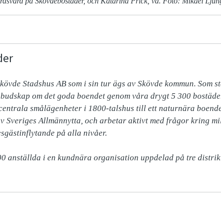
årdsvärd på Skövdebostäder, och Katarina Prick, vd. Foto: Mikael Lju
der
kövde Stadshus AB som i sin tur ägs av Skövde kommun. Som sta
 budskap om det goda boendet genom våra drygt 5 300 bostäder
 centrala smålägenheter i 1800-talshus till ett naturnära boende
v Sveriges Allmännytta, och arbetar aktivt med frågor kring mil
sgästinflytande på alla nivåer.

0 anställda i en kundnära organisation uppdelad på tre distrikt