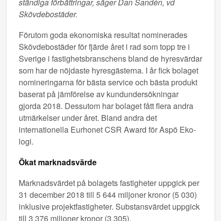
ständiga förbättringar, säger Dan Sandén, vd
Skövdebostäder.
Förutom goda ekonomiska resultat nominerades
Skövdebostäder för fjärde året i rad som topp tre i
Sverige i fastighetsbranschens bland de hyresvärdar
som har de nöjdaste hyresgästerna. I år fick bolaget
nomineringarna för bästa service och bästa produkt
baserat på jämförelse av kundundersökningar
gjorda 2018. Dessutom har bolaget fått flera andra
utmärkelser under året. Bland andra det
internationella Eurhonet CSR Award för Aspö Eko-
logi.
Ökat marknadsvärde
Marknadsvärdet på bolagets fastigheter uppgick per
31 december 2018 till 5 644 miljoner kronor (5 030)
inklusive projektfastigheter. Substansvärdet uppgick
till 3 376 miljoner kronor (3 305).