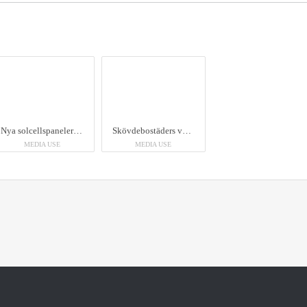
Nya solcellspaneler på Skrapans fasad. Bild: Tobias Andersson, Toby Photography
Skövdebostäders vd Katarina Prick på Spånvägen, där bolaget nu testar AI-styrning av fastigheter.
MEDIA USE
MEDIA USE