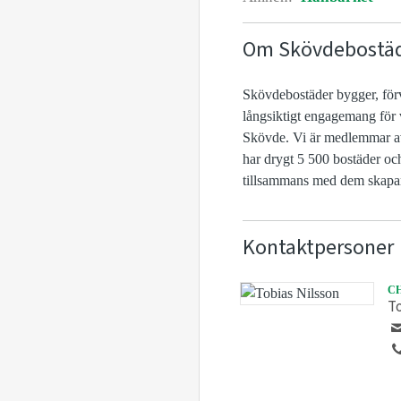
Om Skövdebostä
Skövdebostäder bygger, förva
långsiktigt engagemang för vå
Skövde. Vi är medlemmar a
har drygt 5 500 bostäder oc
tillsammans med dem skapar 
Kontaktpersoner
C
To