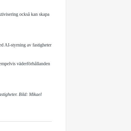
ektivisering också kan skapa
d AI-styrning av fastigheter
exempelvis väderförhållanden
tigheter. Bild: Mikael