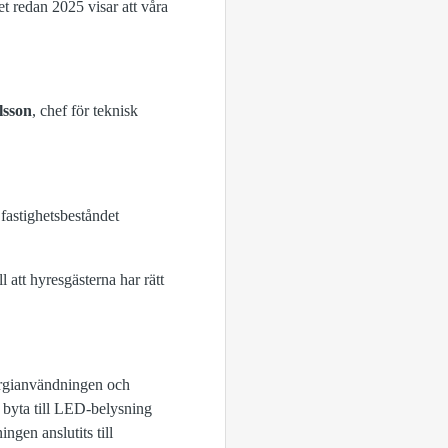
et redan 2025 visar att våra
lsson
, chef för teknisk
a fastighetsbeståndet
l att hyresgästerna har rätt
ergianvändningen och
 byta till LED-belysning
ngen anslutits till