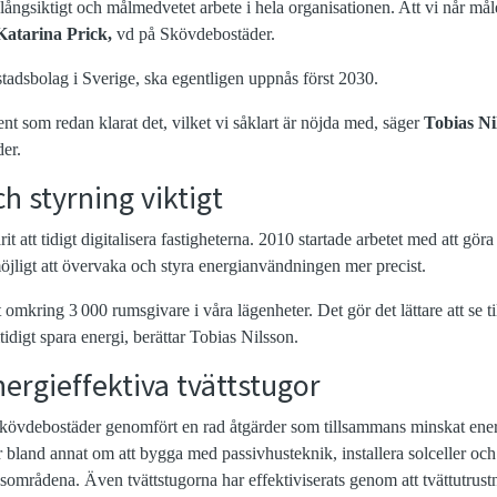
t långsiktigt och målmedvetet arbete i hela organisationen. Att vi når mål
Katarina Prick,
vd på Skövdebostäder.
tadsbolag i Sverige, ska egentligen uppnås först 2030.
ent som redan klarat det, vilket vi såklart är nöjda med, säger
Tobias Ni
er.
h styrning viktigt
rit att tidigt digitalisera fastigheterna. 2010 startade arbetet med att gör
öjligt att övervaka och styra energianvändningen mer precist.
t omkring 3 000 rumsgivare i våra lägenheter. Det gör det lättare att se til
digt spara energi, berättar Tobias Nilsson.
nergieffektiva tvättstugor
Skövdebostäder genomfört en rad åtgärder som tillsammans minskat en
 bland annat om att bygga med passivhusteknik, installera solceller och
sområdena. Även tvättstugorna har effektiviserats genom att tvättutrustni