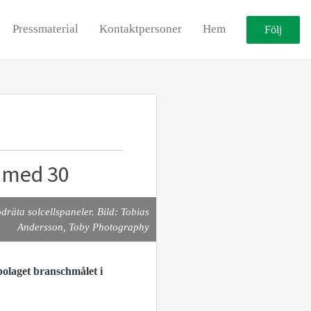
Pressmaterial
Kontaktpersoner
Hem
Följ
 med 30
dräta solcellspaneler. Bild: Tobias
Andersson, Toby Photography
olaget branschmålet i