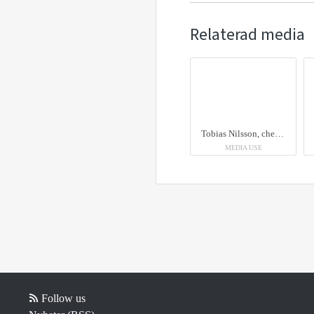
Relaterad media
Tobias Nilsson, chef Teknisk förvaltning, framför Skrapan. Bild: Tobias Andersson, Toby Photography
MEDIA USE
Follow us