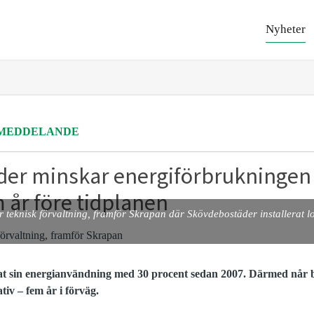
Nyheter
MEDDELANDE
der minskar energiförbrukningen
 år före tidplanen
ör teknisk förvaltning, framför Skrapan där Skövdebostäder installerat lo
t sin energianvändning med 30 procent sedan 2007. Därmed når b
tiv – fem år i förväg.