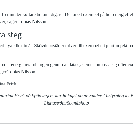
tt 15 minuter kortare tid än tidigare. Det är ett exempel på hur energieff
ter, säger Tobias Nilsson.
ta steg
d nya klimatmål. Skövdebostäder driver till exempel ett pilotprojekt me
optimera energianvändningen genom att låta systemen anpassa sig efter 
ger Tobias Nilsson.
tarina Prick på Spånvägen, där bolaget nu använder AI-styrning av fas
Ljungström/Scandphoto