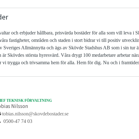
der
ltar och erbjuder hållbara, prisvärda bostäder för alla som vill leva i 
ra fastigheter, områden och staden i stort bidrar vi till positiv utvecklin
v Sveriges Allmännytta och ägs av Skövde Stadshus AB som i sin tur
h är Skövdes största hyresvärd. Våra drygt 100 medarbetare arbetar när
vi trygga och trivsamma hem för alla. Hem för dig. Nu och i framtide
HEF TEKNISK FÖRVALTNING
bias Nilsson
tobias.nilsson@skovdebostader.se
0500-47 74 03