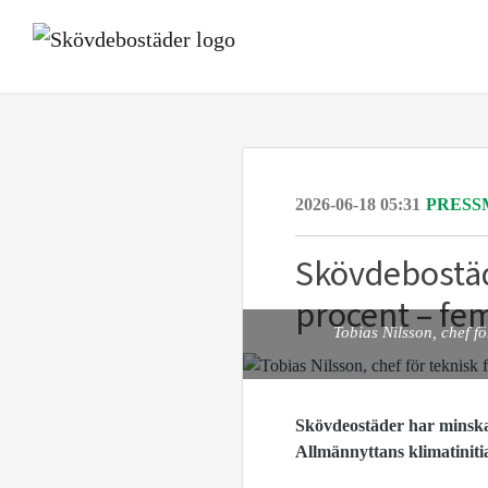
2026-06-18 05:31
PRESS
Skövdebostä
procent – fem
Tobias Nilsson, chef f
Skövdeostäder har minska
Allmännyttans klimatinitia