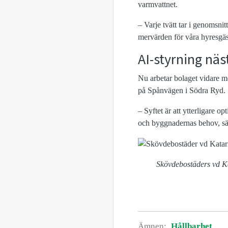
varmvattnet.
– Varje tvätt tar i genomsni
mervärden för våra hyresgäs
AI-styrning näs
Nu arbetar bolaget vidare me
på Spånvägen i Södra Ryd.
– Syftet är att ytterligare 
och byggnadernas behov, sä
Skövdebostäders vd Ka
Ämnen:
Hållbarhet