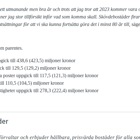
t ett utmanande men bra år och trots att jag tror att 2023 kommer vara 
r jag stor tillförsikt inför vad som komma skall. Skövdebostäder firar
tsättningar för att vi ska kunna fortsätta göra det i minst 80 år till,
säge
om parentes.
ick till 438,6 (423,5) miljoner kronor
ck till 129,5 (129,2) miljoner kronor
la poster uppgick till 117,5 (121,3) miljoner kronor
till 110,5 (104,5) miljoner kronor
stigheter uppgick till 278,3 (222,4) miljoner kronor
der
rvaltar och erbjuder hållbara, prisvärda bostäder för alla som 