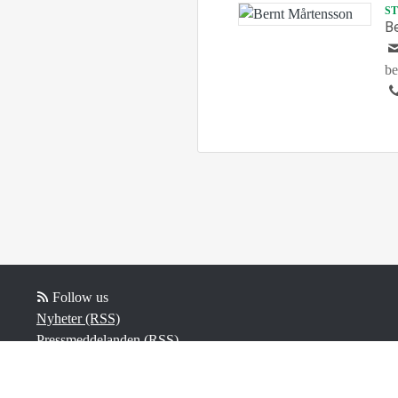
S
B
be
Follow us
Nyheter (RSS)
Pressmeddelanden (RSS)
Bloggposter (RSS)