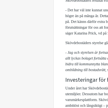
Skövdebostäders resultat efte
- Det har väl inte kunnat un
högre än på många år. Detta
på. Det känns därför extra br
förutsättningar för oss att f
säger Katarina Prick, vd på
Skövdebostäders styrelse glä
-
Jag och styrelsen är fortsa
allt lyckas bolaget fortsätt
bidra till kommunnytta bl
ombildning till bostadsrätt,
s
Investeringar för
Under året har Skövdebostäde
utemiljöer. Dessutom har bo
varumärkesplattform. Skövd
ambitiöst och långsiktigt –