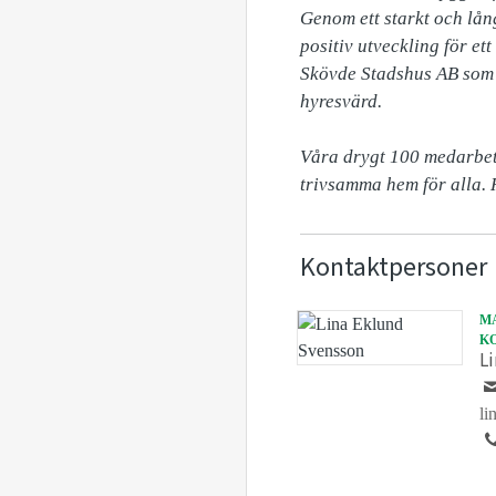
Genom ett starkt och lång
positiv utveckling för e
Skövde Stadshus AB som i
hyresvärd.

Våra drygt 100 medarbet
trivsamma hem för alla. 
Kontaktpersoner
M
K
L
li