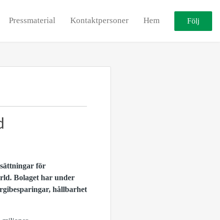
Pressmaterial
Kontaktpersoner
Hem
Följ
d
tsättningar för
rld. Bolaget har under
rgibesparingar, hållbarhet