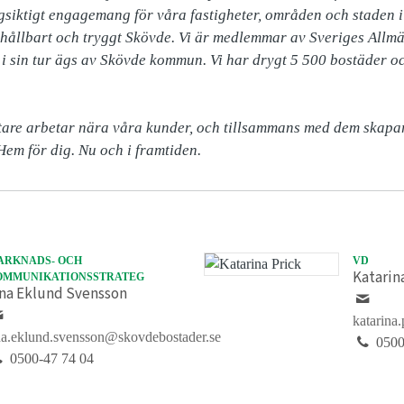
siktigt engagemang för våra fastigheter, områden och staden i st
tt hållbart och tryggt Skövde. Vi är medlemmar av Sveriges Allmä
 sin tur ägs av Skövde kommun. Vi har drygt 5 500 bostäder oc
are arbetar nära våra kunder, och tillsammans med dem skapar 
Hem för dig. Nu och i framtiden. 
ARKNADS- OCH
VD
Katarin
OMMUNIKATIONSSTRATEG
ina Eklund Svensson
katarina
na.eklund.svensson@skovdebostader.se
0500
0500-47 74 04