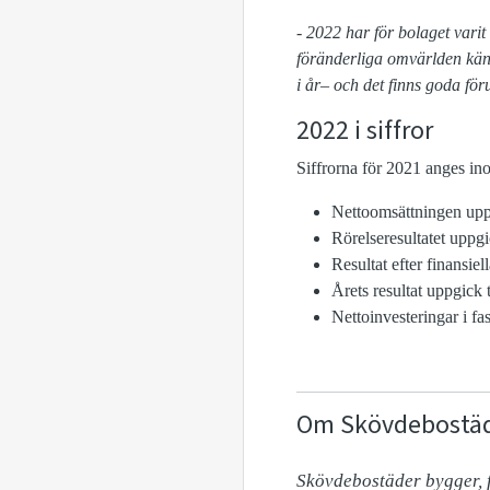
- 2022 har för bolaget vari
föränderliga omvärlden känne
i år– och det finns goda föru
2022 i siffror
Siffrorna för 2021 anges in
Nettoomsättningen uppg
Rörelseresultatet uppgi
Resultat efter finansiel
Årets resultat uppgick 
Nettoinvesteringar i fa
Om Skövdebostä
Skövdebostäder bygger, fö