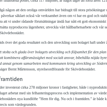
r finansiella poster, cirka 117 miljoner, är något lägre än förra årets 121
dgå någon att den oroliga omvärlden har bidragit till stora prisökningar 
 påverkar såklart också vår verksamhet även om vi har en god och stabi
a att vi under rådande förutsättningar ändå har nått ett gott ekonomiskt 
ortsätta nyproducera lägenheter, utveckla vårt hållbarhetsarbete och vår se
 Skövdebostäder.
ds över det goda resultatet och den utveckling som bolaget haft under å
tt stolta och glada över bolagets utveckling och följsamhet för den pla
a att kombinera affärsmässighet med socialt ansvar, bibehålla nöjda hyr
and annat genom samarbeten med kommunen kring utveckling av Söde
äger Bernt Mårtensson,
styrelseordförande för Skövdebostäder.
 framtiden
r investerat cirka 278 miljoner kronor i fastigheter, både i nyprodukti
laget arbetat med sin felhanteringsprocess och implementation av värd
ebostäders nya kundlöfte ”Hem för dig. Nu och i framtiden.” är både 
 precis som värdegrunden.