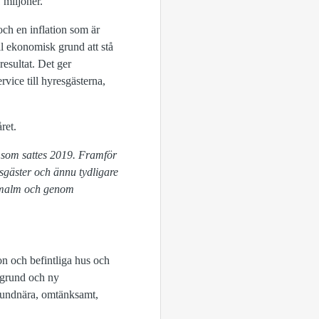
 miljoner.
och en inflation som är
l ekonomisk grund att stå
resultat. Det ger
rvice till hyresgästerna,
ret.
n som sattes 2019. Framför
esgäster och ännu tydligare
rmalm och genom
on och befintliga hus och
egrund och ny
kundnära, omtänksamt,