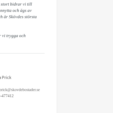
ort bidrar vi till 
nnytta och ägs av 
h är Skövdes största 
vi trygga och 
a Prick
.prick@skovdebostader.se
-477412