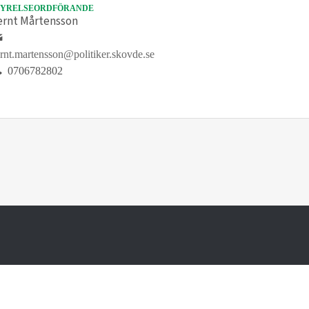
TYRELSEORDFÖRANDE
ernt Mårtensson
rnt.martensson@politiker.skovde.se
0706782802