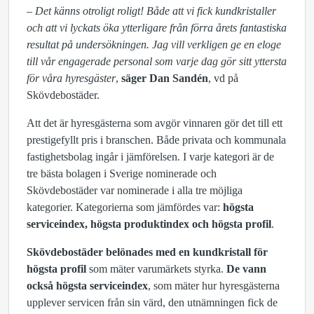
–
Det känns otroligt roligt! Både att vi fick kundkristaller
och att vi lyckats öka ytterligare från förra årets fantastiska
resultat på undersökningen. Jag vill verkligen ge en eloge
till vår engagerade personal som varje dag gör sitt yttersta
för våra hyresgäster
,
säger Dan Sandén
, vd på
Skövdebostäder.
Att det är hyresgästerna som avgör vinnaren gör det till ett
prestigefyllt pris i branschen. Både privata och kommunala
fastighetsbolag ingår i jämförelsen. I varje kategori är de
tre bästa bolagen i Sverige nominerade och
Skövdebostäder var nominerade i alla tre möjliga
kategorier. Kategorierna som jämfördes var:
högsta
serviceindex, högsta produktindex och högsta profil
.
Skövdebostäder belönades med en kundkristall för
högsta profil
som mäter varumärkets styrka.
De vann
också högsta serviceindex
, som mäter hur hyresgästerna
upplever servicen från sin värd, den utnämningen fick de